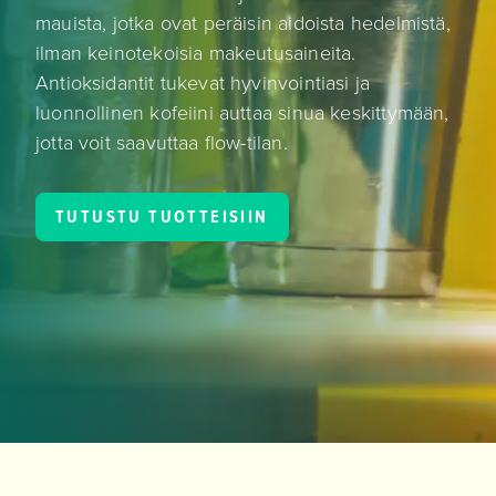
mauista, jotka ovat peräisin aidoista hedelmistä,
ilman keinotekoisia makeutusaineita.
Antioksidantit tukevat hyvinvointiasi ja
luonnollinen kofeiini auttaa sinua keskittymään,
jotta voit saavuttaa flow-tilan.
TUTUSTU TUOTTEISIIN