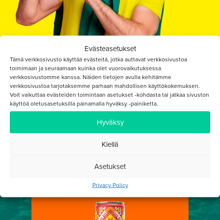
Evästeasetukset
Tämä verkkosivusto käyttää evästeitä, jotka auttavat verkkosivustoa
toimimaan ja seuraamaan kuinka olet vuorovaikutuksessa
verkkosivustomme kanssa. Näiden tietojen avulla kehitämme
verkkosivustoa tarjotaksemme parhaan mahdollisen käyttökokemuksen.
Voit vaikuttaa evästeiden toimintaan asetukset -kohdasta tai jatkaa sivuston
käyttöä oletusasetuksilla painamalla hyväksy -painiketta.
JOKAINEN MAKU ON AINUTLAATUINEN
Hyväksy
Valitse Soul Matési
Kiellä
Mikä mauista on suosikkisi?
Asetukset
Privacy Policy