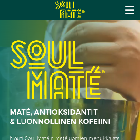
☰
®
®
MATÉ, ANTIOKSIDANTIT
& LUONNOLLINEN KOFEIINI
Nauti Soul Maté:n matéjuomien mehukkaista